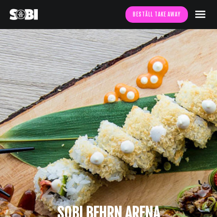
BESTÄLL TAKE AWAY
S
O
B
I
B
E
H
R
N
A
R
E
N
A